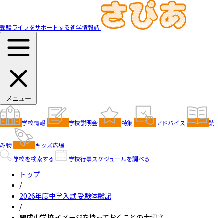
受験ライフをサポートする進学情報誌
メニュー
学校情報
学校説明会
特集
アドバイス
読
み物
キッズ広場
学校を検索する
学校行事スケジュールを調べる
トップ
/
2026年度中学入試 受験体験記
/
開成中学校 イメージを持っておくことの大切さ