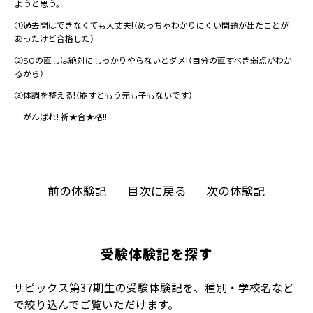
ようと思う。
①過去問はできなくても大丈夫!（めっちゃわかりにくい問題が出たことが
あったけど合格した）
②SOの直しは絶対にしっかりやらないとダメ!（自分の直すべき弱点がわか
るから）
③体調を整える!（崩すともう元も子もないです）
がんばれ! 祈★合★格!!
前の体験記
目次に戻る
次の体験記
受験体験記を探す
サピックス第37期生の受験体験記を、種別・学校名など
で絞り込んでご覧いただけます。