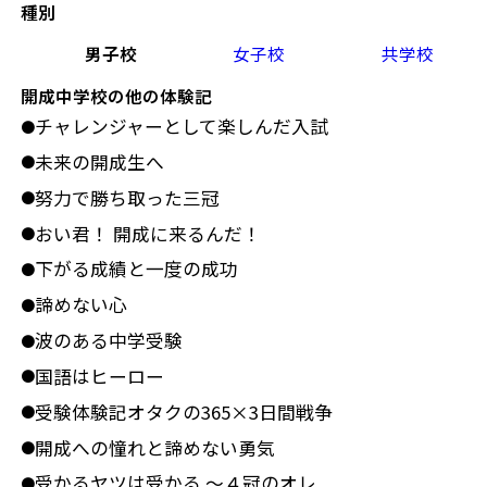
種別
男子校
女子校
共学校
開成中学校の他の体験記
チャレンジャーとして楽しんだ入試
●
未来の開成生へ
●
努力で勝ち取った三冠
●
おい君！ 開成に来るんだ！
●
下がる成績と一度の成功
●
諦めない心
●
波のある中学受験
●
国語はヒーロー
●
受験体験記オタクの365×3日間戦争
●
開成への憧れと諦めない勇気
●
受かるヤツは受かる ～４冠のオレ
●