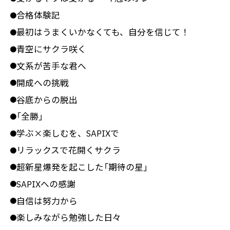
合格体験記
●
最初はうまくいかなくても、自分を信じて！
●
青空にサクラ咲く
●
文系が苦手な君へ
●
開成への挑戦
●
谷底からの脱出
●
「全勝」
●
学ぶ×楽しむを、SAPIXで
●
リラックスで花開くサクラ
●
超新星爆発を起こした「期待の星」
●
SAPIXへの感謝
●
自信は努力から
●
楽しみながら勉強した日々
●