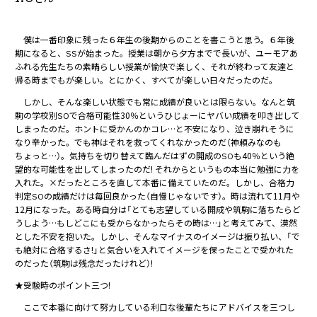
僕は一番印象に残った６年生の後期からのことを書こうと思う。６年後
期になると、SSが始まった。授業は朝から夕方までで長いが、ユーモアあ
ふれる先生たちの素晴らしい授業が愉快で楽しく、それが終わって友達と
帰る時までもが楽しい。とにかく、すべてが楽しい日々だったのだ。
しかし、そんな楽しい状態でも常に成績が良いとは限らない。なんと筑
駒の学校別SOで合格可能性30％というひじょーにヤバい成績を叩き出して
しまったのだ。ホントに受かんのかコレ…と不安になり、泣き崩れそうに
なり辛かった。でも神はそれを救ってくれなかったのだ（神頼みなのも
ちょっと…）。気持ちを切り替えて臨んだはずの開成のSOも40％という絶
望的な可能性を出してしまったのだ! それからというもの本当に勉強に力を
入れた。×だったところを直して本番に備えていたのだ。しかし、合格力
判定SOの成績だけは毎回良かった（自慢じゃないです）。時は流れて11月や
12月になった。ある時自分は「とても志望している開成や筑駒に落ちたらど
うしよう…もしどこにも受からなかったらその時は…」と考えてみて、漠然
とした不安を抱いた。しかし、そんなマイナスのイメージは振り払い、「で
も絶対に合格するさ!」と気合いを入れてイメージを保ったことで受かれた
のだった（筑駒は残念だったけれど）!
★受験時のポイント三つ!
ここで本番に向けて努力している利口な後輩たちにアドバイスを三つし