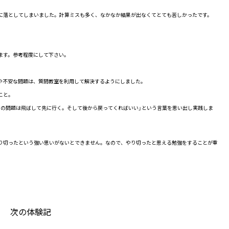
に落としてしまいました。計算ミスも多く、なかなか結果が出なくてとても苦しかったです。
ます。参考程度にして下さい。
や不安な問題は、質問教室を利用して解決するようにしました。
こと。
の問題は飛ばして先に行く。そして後から戻ってくればいい」という言葉を思い出し実践しま
り切ったという強い思いがないとできません。なので、やり切ったと思える勉強をすることが重
次の体験記