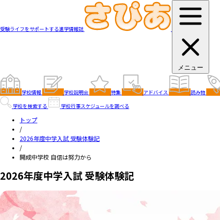
受験ライフをサポートする進学情報誌
メニュー
学校情報
学校説明会
特集
アドバイス
読み物
学校を検索する
学校行事スケジュールを調べる
トップ
/
2026年度中学入試 受験体験記
/
開成中学校 自信は努力から
2026年度中学入試 受験体験記