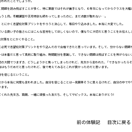
われたことでしょうか。
問題を読み飛ばすことが多く、特に算数ではそれが痛手となり、６年生になってからクラスを大幅
う１月。冬期講習や正月特訓も終わってしまったのに、まだ点数が取れない…。
とにかく志望校対策プリントをやろうと決心して、毎日やり込みました。本当に大変でした。
いる良い子の皆さんにはこんな苦労をしてほしくないので、僕なりに大切だと思うことをお伝えし
対策をとにかくやること。
必死で志望校対策プリントをやり込んだので合格できたと思っています。そして、分からない問題
は本番だと思って真剣に取り組み、時間配分を意識して、できない問題は飛ばすことを怖がらない
の大問でつまずき、どうしようかと焦ってしまったけれど、先生から言われた、「できなかったらそ
後はもうだめだと思ったけれど、後で考えてみるとこれが良かったのだと思います。
を信じるということ。
から本当に何度も言われました。自分を信じることは一見簡単そうに思えるけれど、自分の中でや
います。
くれた先生方、両親、一緒に頑張った友だち、そしてサピックス。本当にありがとう!
前の体験記
目次に戻る