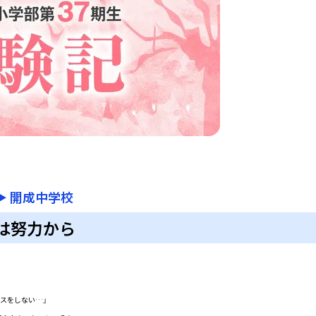
▶
開成中学校
は努力から
スをしない…」