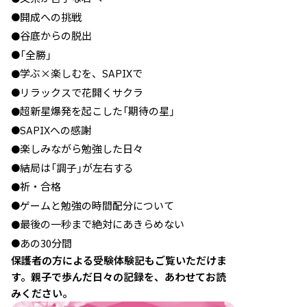
開成への挑戦
●
谷底からの脱出
●
「全勝」
●
学ぶ×楽しむを、SAPIXで
●
リラックスで花開くサクラ
●
超新星爆発を起こした「期待の星」
●
SAPIXへの感謝
●
楽しみながら勉強した日々
●
結局は「調子」が左右する
●
祈・合格
●
ゲームと勉強の時間配分について
●
最後の一秒まで絶対にあきらめない
●
あの30分間
●
保護者の方による受験体験記もご覧いただけま
す。親子で歩んだ日々の記録を、あわせてお読
みください。