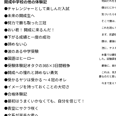
何回それを言
開成中学校の他の体験記
僕はとにかく
チャレンジャーとして楽しんだ入試
●
気づいたらも
未来の開成生へ
●
そこで僕は、
努力で勝ち取った三冠
●
これを読んで
おい君！ 開成に来るんだ！
●
まず、志望校
下がる成績と一度の成功
●
僕は、最後に
諦めない心
●
次に、テスト
波のある中学受験
●
本番では最初
国語はヒーロー
●
した。試験直
受験体験記オタクの365×3日間戦争
●
最後に、自分
開成への憧れと諦めない勇気
●
これは、先生
要なのだと思
受かるヤツは受かる ～４冠のオレ
●
今まで支えて
イメージを持っておくことの大切さ
●
合格体験記
●
最初はうまくいかなくても、自分を信じて！
●
青空にサクラ咲く
●
文系が苦手な君へ
●