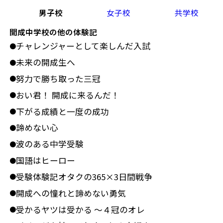
男子校
女子校
共学校
開成中学校の他の体験記
チャレンジャーとして楽しんだ入試
●
未来の開成生へ
●
努力で勝ち取った三冠
●
おい君！ 開成に来るんだ！
●
下がる成績と一度の成功
●
諦めない心
●
波のある中学受験
●
国語はヒーロー
●
受験体験記オタクの365×3日間戦争
●
開成への憧れと諦めない勇気
●
受かるヤツは受かる ～４冠のオレ
●