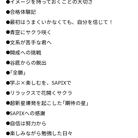
イメージを持っておくことの大切さ
●
合格体験記
●
最初はうまくいかなくても、自分を信じて！
●
青空にサクラ咲く
●
文系が苦手な君へ
●
開成への挑戦
●
谷底からの脱出
●
「全勝」
●
学ぶ×楽しむを、SAPIXで
●
リラックスで花開くサクラ
●
超新星爆発を起こした「期待の星」
●
SAPIXへの感謝
●
自信は努力から
●
楽しみながら勉強した日々
●