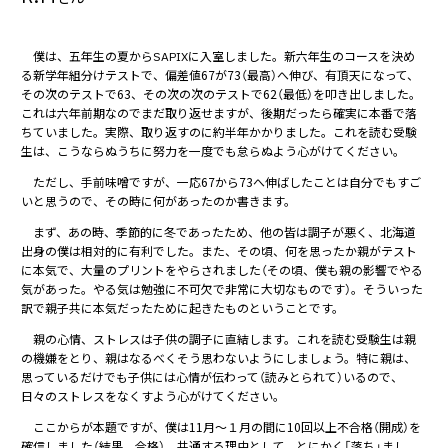
僕は、五年生の夏からSAPIXに入室しました。新六年生のコースを決め
る新学年組分けテストで、偏差値67が73（最高）へ伸び、有頂天になって、
その次のテストで63、その次の次のテストで62（最低）を叩き出しました。
これは六年前期なのでまだ取り返せますが、後期だったら確実に本番で落
ちていました。実際、取り返すのに約半年かかりました。これを読む受験
生は、こうならぬうちに努力を一度でも怠らぬよう心がけてください。
ただし、手前味噌ですが、一応67から73へ伸ばしたことは自分でもすご
いと思うので、その時に何があったのか書きます。
まず、あの時、季節的に冬であったため、他の皆は調子が悪く、北海道
出身の僕は相対的に有利でした。また、その頃、何を思ったか親がテスト
に本気で、大量のプリントをやらされました（その頃、僕も親の影響でやる
気があった。やる気は勉強に不可欠で非常に大切なものです）。そういった
訳で親子共に本気だったために起きたものということです。
親の心情、ストレスは子供の調子に直結します。これを読む受験生は親
の機嫌をとり、親はなるべくそう思わないようにしましょう。特に親は、
思っているだけでも子供には心情が伝わって（読みとられて）いるので、
日々のストレスをなくすよう心がけてください。
ここからが本題ですが、僕は11月～１月の間に10回以上不合格（開成）を
確信しました（結果、合格）。共通する理由として、とにかく「落ち」まし