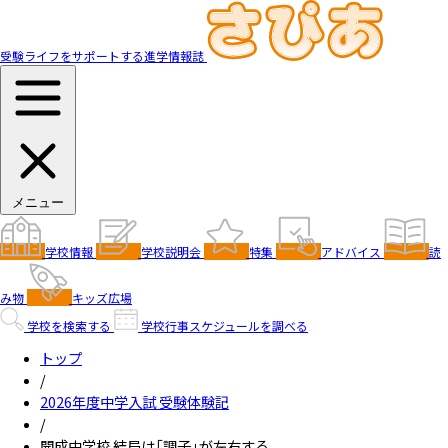
受験ライフをサポートする進学情報誌
メニュー
学校情報
学校説明会
特集
アドバイス
読
み物
キッズ広場
学校を検索する
学校行事スケジュールを調べる
トップ
/
2026年度中学入試 受験体験記
/
開成中学校 結局は「調子」が左右する