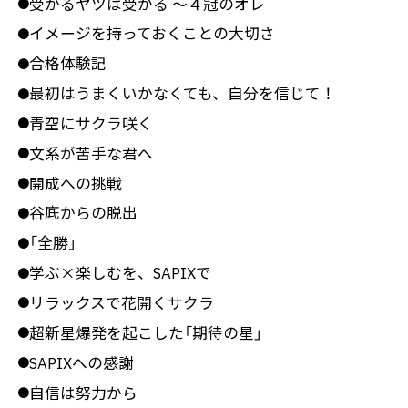
受かるヤツは受かる ～４冠のオレ
●
イメージを持っておくことの大切さ
●
合格体験記
●
最初はうまくいかなくても、自分を信じて！
●
青空にサクラ咲く
●
文系が苦手な君へ
●
開成への挑戦
●
谷底からの脱出
●
「全勝」
●
学ぶ×楽しむを、SAPIXで
●
リラックスで花開くサクラ
●
超新星爆発を起こした「期待の星」
●
SAPIXへの感謝
●
自信は努力から
●