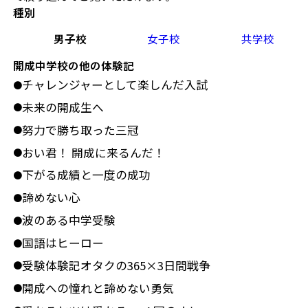
種別
男子校
女子校
共学校
開成中学校の他の体験記
チャレンジャーとして楽しんだ入試
●
未来の開成生へ
●
努力で勝ち取った三冠
●
おい君！ 開成に来るんだ！
●
下がる成績と一度の成功
●
諦めない心
●
波のある中学受験
●
国語はヒーロー
●
受験体験記オタクの365×3日間戦争
●
開成への憧れと諦めない勇気
●