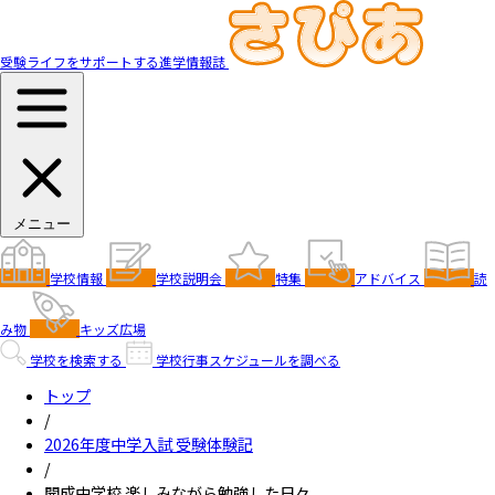
受験ライフをサポートする進学情報誌
メニュー
学校情報
学校説明会
特集
アドバイス
読
み物
キッズ広場
学校を検索する
学校行事スケジュールを調べる
トップ
/
2026年度中学入試 受験体験記
/
開成中学校 楽しみながら勉強した日々