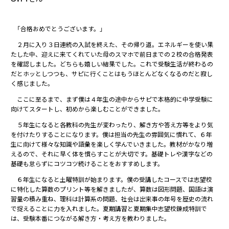
「合格おめでとうございます。」
２月に入り３日連続の入試を終えた、その帰り道。エネルギーを使い果
たした中、迎えに来てくれていた母のスマホで前日までの２校の合格発表
を確認しました。どちらも嬉しい結果でした。これで受験生活が終わるの
だとホッとしつつも、サピに行くことはもうほとんどなくなるのだと寂し
く感じました。
ここに至るまで、まず僕は４年生の途中からサピで本格的に中学受験に
向けてスタートし、初めから楽しむことができました。
５年生になると各教科の先生が変わったり、解き方や答え方等をより気
を付けたりすることになります。僕は担当の先生の雰囲気に慣れて、６年
生に向けて様々な知識や語彙を楽しく学んでいきました。教材がかなり増
えるので、それに早く体を慣らすことが大切です。基礎トレや漢字などの
基礎も怠らずにコツコツ続けることをおすすめします。
６年生になると土曜特訓が始まります。僕の受講したコースでは志望校
に特化した算数のプリント等を解きましたが、算数は図形問題、国語は演
習量の積み重ね、理科は計算系の問題、社会は出来事の年号を歴史の流れ
で捉えることに力を入れました。夏期講習と夏期集中志望校錬成特訓で
は、受験本番につながる解き方・考え方を教わりました。