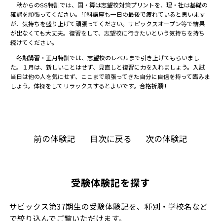
秋からのSS特訓では、国・算は志望校対策プリントを、理・社は基礎の
確認を頑張ってください。単科講座も一日の最後で疲れていると思います
が、気持ちを盛り上げて頑張ってください。サピックスオープン等で結果
が出なくても大丈夫。復習をして、志望校に行きたいという気持ちを持ち
続けてください。
冬期講習・正月特訓では、志望校のレベルまで引き上げてもらいまし
た。１月は、新しいことはせず、見直しと復習に力を入れましょう。入試
当日は他の人を気にせず、ここまで頑張ってきた自分に自信を持って臨みま
しょう。体操をしてリラックスするとよいです。合格祈願!!
前の体験記
目次に戻る
次の体験記
受験体験記を探す
サピックス第37期生の受験体験記を、種別・学校名など
で絞り込んでご覧いただけます。