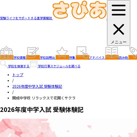
受験ライフをサポートする進学情報誌
メニュー
学校情報
学校説明会
特集
アドバイス
読み物
学校を検索する
学校行事スケジュールを調べる
トップ
/
2026年度中学入試 受験体験記
/
開成中学校 リラックスで花開くサクラ
2026年度中学入試 受験体験記