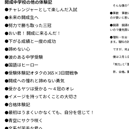
開成中学校の他の体験記
そんな僕の「
チャレンジャーとして楽しんだ入試
●
●算数…算数
未来の開成生へ
●
のが良いと思
努力で勝ち取った三冠
●
●国語…国語
いので優先度
おい君！ 開成に来るんだ！
●
●理科・社会
下がる成績と一度の成功
●
ます。理科の
諦めない心
●
ですが、何よ
波のある中学受験
●
僕は２月１日
国語はヒーロー
「努力」と「
●
祈、合格。開
受験体験記オタクの365×3日間戦争
●
開成への憧れと諦めない勇気
●
受かるヤツは受かる ～４冠のオレ
●
イメージを持っておくことの大切さ
●
合格体験記
●
最初はうまくいかなくても、自分を信じて！
●
青空にサクラ咲く
●
文系が苦手な君へ
●