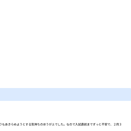
りもあきらめようとする気持ちのほうが上でした。なので入試直前までずっと不安で、２月３