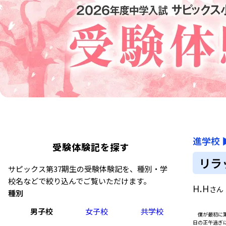
進学校
受験体験記を探す
リラ
サピックス第37期生の受験体験記を、種別・学
校名などで絞り込んでご覧いただけます。
H.H
さん
種別
男子校
女子校
共学校
僕が最初に第
日の正午過ぎ