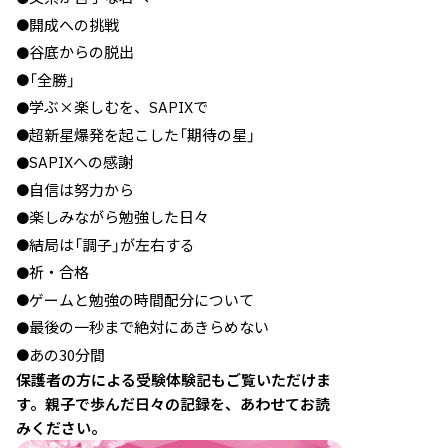
開成への挑戦
●
谷底からの脱出
●
「全勝」
●
学ぶ×楽しむを、SAPIXで
●
超新星爆発を起こした「期待の星」
●
SAPIXへの感謝
●
自信は努力から
●
楽しみながら勉強した日々
●
結局は「調子」が左右する
●
祈・合格
●
ゲームと勉強の時間配分について
●
最後の一秒まで絶対にあきらめない
●
あの30分間
●
保護者の方による受験体験記もご覧いただけま
す。親子で歩んだ日々の記録を、あわせてお読
みください。