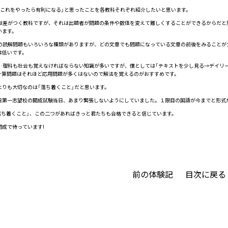
これをやったら有利になる」と思ったことを各教科それぞれ紹介したいと思います。
は差がつく教科ですが、それは出題者が問題の条件や数値を変えて難しくすることができるからだと
います。
の読解問題もいろいろな種類がありますが、どの文章でも問題になっている文章の前後をみることが
は低いです。
…理科も社会も覚えなければならない知識が多いですが、僕としては「テキストを少し見る→デイリ
計算問題はそれほど応用問題が多くはないので解法を覚えるのがおすすめです。
りも大切なのは「落ち着くこと」だと思います。
第一志望校の開成試験当日、あまり緊張しないようにしていました。１限目の国語が今までと形式
落ち着くこと」、この二つがあればきっと君たちも合格できると信じています。
成で待っています!
前の体験記
目次に戻る