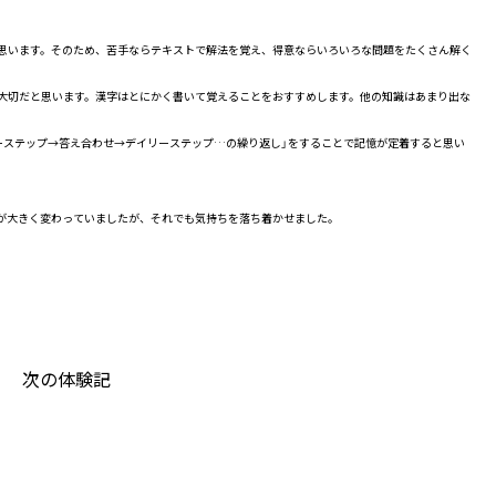
思います。そのため、苦手ならテキストで解法を覚え、得意ならいろいろな問題をたくさん解く
大切だと思います。漢字はとにかく書いて覚えることをおすすめします。他の知識はあまり出な
ーステップ→答え合わせ→デイリーステップ…の繰り返し」をすることで記憶が定着すると思い
が大きく変わっていましたが、それでも気持ちを落ち着かせました。
次の体験記