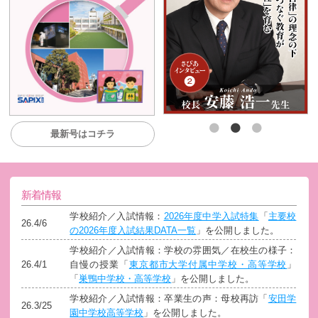
最新号はコチラ
新着情報
学校紹介／入試情報：
2026年度中学入試特集
「
主要校
26.4/6
の2026年度入試結果DATA一覧
」を公開しました。
学校紹介／入試情報：学校の雰囲気／在校生の様子：
26.4/1
自慢の授業「
東京都市大学付属中学校・高等学校
」
「
巣鴨中学校・高等学校
」を公開しました。
学校紹介／入試情報：卒業生の声：母校再訪「
安田学
26.3/25
園中学校高等学校
」を公開しました。