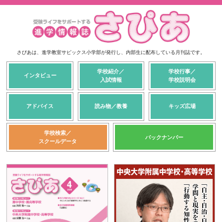
さぴあは、進学教室サピックス小学部が発行し、
内部生に配布している月刊誌です。
学校紹介／
学校行事／
インタビュー
入試情報
学校説明会
アドバイス
読み物／教養
キッズ広場
学校検索／
バックナンバー
スクールデータ